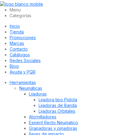
Menu
Categorías
Inicio
Tienda
Promociones
Marcas
Contacto
Catálogos
Redes Sociales
Blog
Ayuda y PQR
Herramientas
Neumáticas
Lijadoras
Lijadora tipo Pistola
Lijadoras de Banda
Lijadoras Orbitales
Atornilladores
Esmeril Recto Neumatico
Grapadoras y pinadoras
llaves de impacto