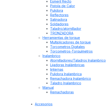
Esmeril Recto
Pistola de Calor
Pulidora
Reflectores
Satinadora
Soldadores
Taladro/atornillador
TRONZADORA
Herramientas de torque
Multiplicadores de torque
Torcometros Digitales
Torcometros-Torquímetros
Inalambrico
Atornilladores/Taladros Inalambrico
Lijadoras Inalámbricas
linternas
Pulidora Inalambrica
Remachadora Inalambrico
Taladro Inalambrico
Manual
Remachadoras
Accesorios