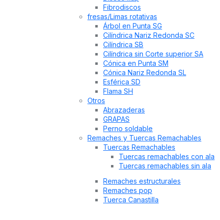
Fibrodiscos
fresas/Limas rotativas
Árbol en Punta SG
Cilíndrica Nariz Redonda SC
Cilíndrica SB
Cilíndrica sin Corte superior SA
Cónica en Punta SM
Cónica Nariz Redonda SL
Esférica SD
Flama SH
Otros
Abrazaderas
GRAPAS
Perno soldable
Remaches y Tuercas Remachables
Tuercas Remachables
Tuercas remachables con ala
Tuercas remachables sin ala
Remaches estructurales
Remaches pop
Tuerca Canastilla