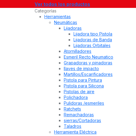
Ver todos los productos
Categorías
Herramientas
Neumáticas
Lijadoras
Lijadora tipo Pistola
Lijadoras de Banda
Lijadoras Orbitales
Atornilladores
Esmeril Recto Neumatico
Grapadoras y pinadoras
llaves de impacto
Martillos/Escarificadores
Pistola para Pintura
Pistola para Silicona
Pistolas de aire
Polichadora
Pulidoras /esmeriles
Ratchets
Remachadoras
sierras/Cortadoras
Taladros
Herramienta Eléctrica