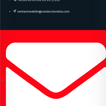
ventasmedellin@ciedecolombia.com