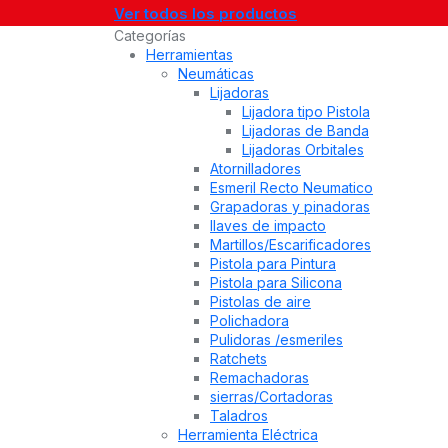
Ver todos los productos
Categorías
Herramientas
Neumáticas
Lijadoras
Lijadora tipo Pistola
Lijadoras de Banda
Lijadoras Orbitales
Atornilladores
Esmeril Recto Neumatico
Grapadoras y pinadoras
llaves de impacto
Martillos/Escarificadores
Pistola para Pintura
Pistola para Silicona
Pistolas de aire
Polichadora
Pulidoras /esmeriles
Ratchets
Remachadoras
sierras/Cortadoras
Taladros
Herramienta Eléctrica