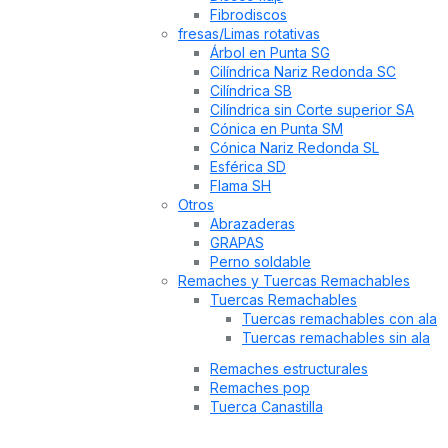
Fibrodiscos
fresas/Limas rotativas
Árbol en Punta SG
Cilíndrica Nariz Redonda SC
Cilíndrica SB
Cilíndrica sin Corte superior SA
Cónica en Punta SM
Cónica Nariz Redonda SL
Esférica SD
Flama SH
Otros
Abrazaderas
GRAPAS
Perno soldable
Remaches y Tuercas Remachables
Tuercas Remachables
Tuercas remachables con ala
Tuercas remachables sin ala
Remaches estructurales
Remaches pop
Tuerca Canastilla