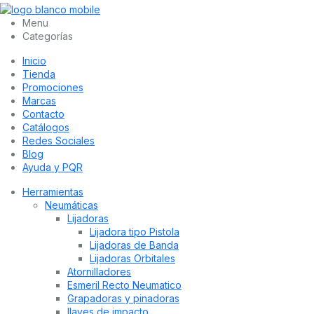
Menu
Categorías
Inicio
Tienda
Promociones
Marcas
Contacto
Catálogos
Redes Sociales
Blog
Ayuda y PQR
Herramientas
Neumáticas
Lijadoras
Lijadora tipo Pistola
Lijadoras de Banda
Lijadoras Orbitales
Atornilladores
Esmeril Recto Neumatico
Grapadoras y pinadoras
llaves de impacto