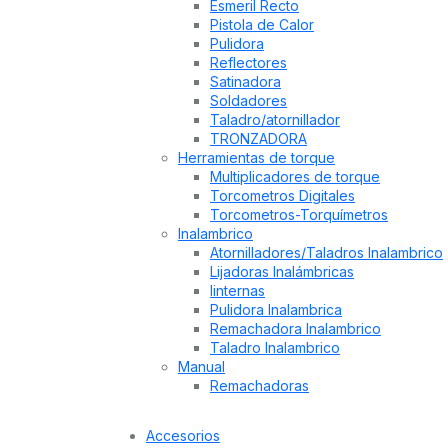
Esmeril Recto
Pistola de Calor
Pulidora
Reflectores
Satinadora
Soldadores
Taladro/atornillador
TRONZADORA
Herramientas de torque
Multiplicadores de torque
Torcometros Digitales
Torcometros-Torquímetros
Inalambrico
Atornilladores/Taladros Inalambrico
Lijadoras Inalámbricas
linternas
Pulidora Inalambrica
Remachadora Inalambrico
Taladro Inalambrico
Manual
Remachadoras
Accesorios