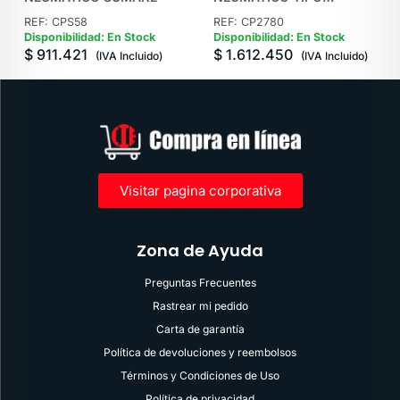
PISTOLA EMBRAGUE
REF: CPS58
REF: CP2780
POSITIVO 1/4″ HEX
Disponibilidad: En Stock
Disponibilidad: En Stock
$
911.421
$
1.612.450
CHICAGO PNEUMATIC
(IVA Incluido)
(IVA Incluido)
Visitar pagina corporativa
Zona de Ayuda
Preguntas Frecuentes
Rastrear mi pedido
Carta de garantía
Política de devoluciones y reembolsos
Términos y Condiciones de Uso
Política de privacidad