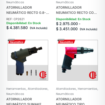
Neumáticas
Neumáticas
ATORNILLADOR
ATORNILLADOR
NEUMÁTICO RECTO 0.8-
NEUMATICO RECTO CON
6.5Nm CHICAGO
CORTE DE AIRE FP
REF: CP2621
Disponibilidad: En Stock
PNEUMATIC
SUMAKE
Disponibilidad: En Stock
$
2.975.000
-
$
4.381.580
(IVA Incluido)
$
3.451.000
(IVA Incluido)
,
,
,
,
Herramientas
Atornilladores
Atornilladores
Herramientas
Neumáticas
Neumáticas
ATORNILLADOR
ATORNILLADOR
NEUMÁTICO SUMAKE
NEUMÁTICO TIPO