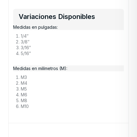
Variaciones Disponibles
Medidas en pulgadas:
1/4″
3/8″
3/16″
5/16″
Medidas en milímetros (M):
M3
M4
M5
M6
M8
M10