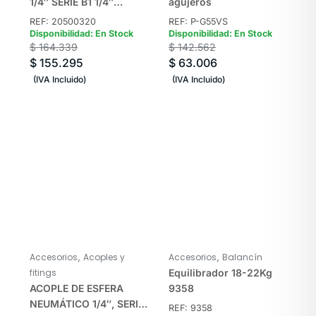
1/4″ SERIE B1 1/4″
agujeros
ESPINA DE PESCADO
REF: 20500320
REF: P-G55VS
TST
Disponibilidad: En Stock
Disponibilidad: En Stock
$
164.339
$
142.562
$
155.295
$
63.006
(IVA Incluido)
(IVA Incluido)
,
,
Accesorios
Acoples y
Accesorios
Balancín
fitings
Equilibrador 18-22Kg
ACOPLE DE ESFERA
9358
NEUMÁTICO 1/4″, SERIE
REF: 9358