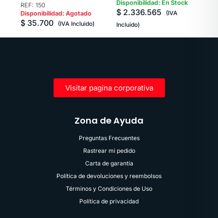
B1 ROSCA 1/4″ NPT
Disponibilidad: En Stock
REF: 150
$
2.336.565
HEMBRA COIL HOSE
(IVA
Disponibilidad: Agotado
$
35.700
(IVA Incluido)
Incluido)
Visitar pagina corporativa
Zona de Ayuda
Preguntas Frecuentes
Rastrear mi pedido
Carta de garantía
Política de devoluciones y reembolsos
Términos y Condiciones de Uso
Política de privacidad