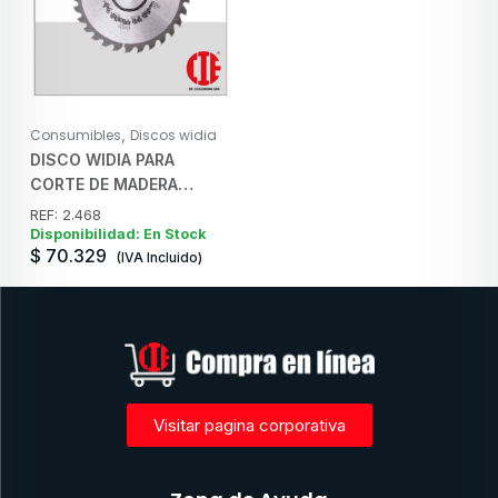
,
Consumibles
Discos widia
DISCO WIDIA PARA
CORTE DE MADERA
165mm (6 1/2″) PARA
REF: 2.468
SIERRA CIRCULAR 2.468
Disponibilidad: En Stock
$
70.329
STAYER
(IVA Incluido)
Visitar pagina corporativa