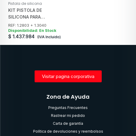
Pistola de silicona
KIT PISTOLA DE
SILICONA PARA
CARTUCHO SALCHICHA
REF: 1.2803 + 1.3040
600 ml Y TUBO 310 ml
Disponibilidad: En Stock
$
1.437.984
1.2803 + 1.3040 STAYER
(IVA Incluido)
Visitar pagina corporativa
Zona de Ayuda
Preguntas Frecuentes
Rastrear mi pedido
Carta de garantía
Política de devoluciones y reembolsos