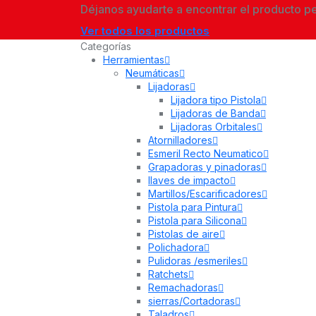
Déjanos ayudarte a encontrar el producto p
Ver todos los productos
Categorías
Herramientas
Neumáticas
Lijadoras
Lijadora tipo Pistola
Lijadoras de Banda
Lijadoras Orbitales
Atornilladores
Esmeril Recto Neumatico
Grapadoras y pinadoras
llaves de impacto
Martillos/Escarificadores
Pistola para Pintura
Pistola para Silicona
Pistolas de aire
Polichadora
Pulidoras /esmeriles
Ratchets
Remachadoras
sierras/Cortadoras
Taladros