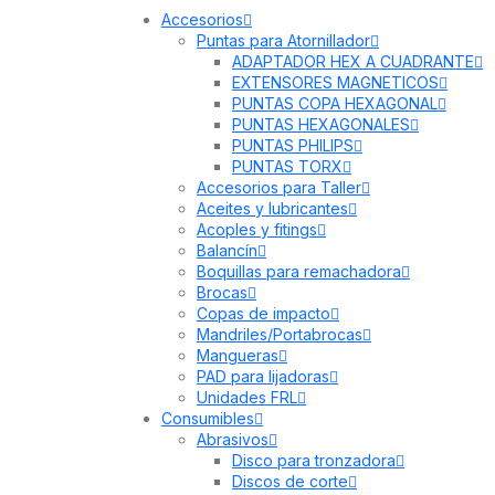
Accesorios
Puntas para Atornillador
ADAPTADOR HEX A CUADRANTE
EXTENSORES MAGNETICOS
PUNTAS COPA HEXAGONAL
PUNTAS HEXAGONALES
PUNTAS PHILIPS
PUNTAS TORX
Accesorios para Taller
Aceites y lubricantes
Acoples y fitings
Balancín
Boquillas para remachadora
Brocas
Copas de impacto
Mandriles/Portabrocas
Mangueras
PAD para lijadoras
Unidades FRL
Consumibles
Abrasivos
Disco para tronzadora
Discos de corte