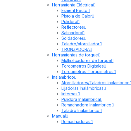
Herramienta Eléctrica
Esmeril Recto
Pistola de Calor
Pulidora
Reflectores
Satinadora
Soldadores
Taladro/atornillador
TRONZADORA
Herramientas de torque
Multiplicadores de torque
Torcometros Digitales
Torcometros-Torquímetros
Inalambrico
Atornilladores/Taladros Inalambrico
Lijadoras Inalámbricas
linternas
Pulidora Inalambrica
Remachadora Inalambrico
Taladro Inalambrico
Manual
Remachadoras