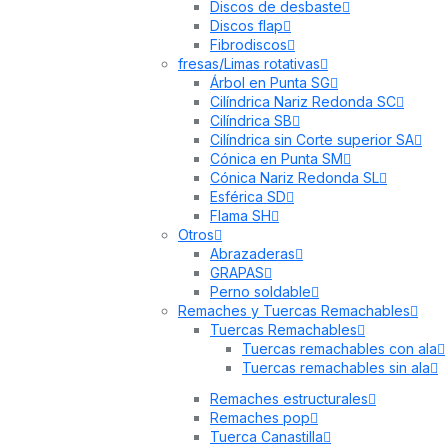
Discos de desbaste
Discos flap
Fibrodiscos
fresas/Limas rotativas
Árbol en Punta SG
Cilíndrica Nariz Redonda SC
Cilíndrica SB
Cilíndrica sin Corte superior SA
Cónica en Punta SM
Cónica Nariz Redonda SL
Esférica SD
Flama SH
Otros
Abrazaderas
GRAPAS
Perno soldable
Remaches y Tuercas Remachables
Tuercas Remachables
Tuercas remachables con ala
Tuercas remachables sin ala
Remaches estructurales
Remaches pop
Tuerca Canastilla