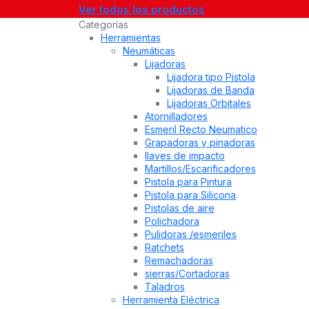
Ver todos los productos
Categorías
Herramientas
Neumáticas
Lijadoras
Lijadora tipo Pistola
Lijadoras de Banda
Lijadoras Orbitales
Atornilladores
Esmeril Recto Neumatico
Grapadoras y pinadoras
llaves de impacto
Martillos/Escarificadores
Pistola para Pintura
Pistola para Silicona
Pistolas de aire
Polichadora
Pulidoras /esmeriles
Ratchets
Remachadoras
sierras/Cortadoras
Taladros
Herramienta Eléctrica