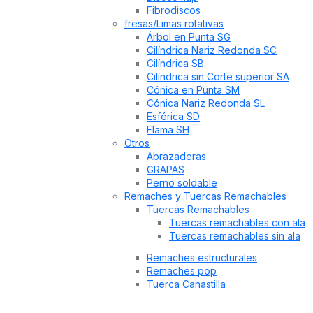
Fibrodiscos
fresas/Limas rotativas
Árbol en Punta SG
Cilíndrica Nariz Redonda SC
Cilíndrica SB
Cilíndrica sin Corte superior SA
Cónica en Punta SM
Cónica Nariz Redonda SL
Esférica SD
Flama SH
Otros
Abrazaderas
GRAPAS
Perno soldable
Remaches y Tuercas Remachables
Tuercas Remachables
Tuercas remachables con ala
Tuercas remachables sin ala
Remaches estructurales
Remaches pop
Tuerca Canastilla