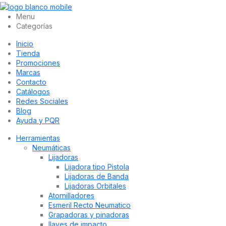
Menu
Categorías
Inicio
Tienda
Promociones
Marcas
Contacto
Catálogos
Redes Sociales
Blog
Ayuda y PQR
Herramientas
Neumáticas
Lijadoras
Lijadora tipo Pistola
Lijadoras de Banda
Lijadoras Orbitales
Atornilladores
Esmeril Recto Neumatico
Grapadoras y pinadoras
llaves de impacto