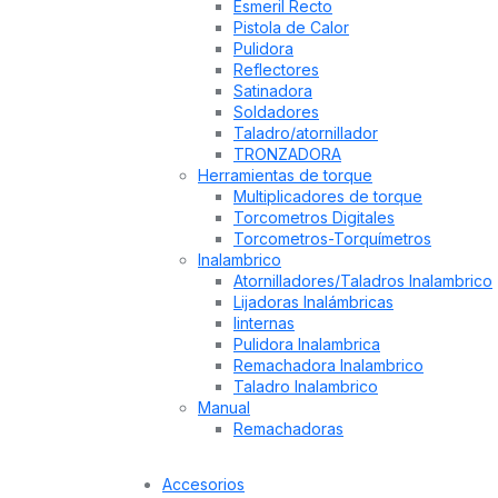
Esmeril Recto
Pistola de Calor
Pulidora
Reflectores
Satinadora
Soldadores
Taladro/atornillador
TRONZADORA
Herramientas de torque
Multiplicadores de torque
Torcometros Digitales
Torcometros-Torquímetros
Inalambrico
Atornilladores/Taladros Inalambrico
Lijadoras Inalámbricas
linternas
Pulidora Inalambrica
Remachadora Inalambrico
Taladro Inalambrico
Manual
Remachadoras
Accesorios