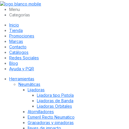
Menu
Categorías
Inicio
Tienda
Promociones
Marcas
Contacto
Catálogos
Redes Sociales
Blog
Ayuda y PQR
Herramientas
Neumáticas
Lijadoras
Lijadora tipo Pistola
Lijadoras de Banda
Lijadoras Orbitales
Atornilladores
Esmeril Recto Neumatico
Grapadoras y pinadoras
llaves de impacto