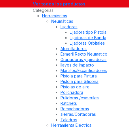
Ver todos los productos
Categorías
Herramientas
Neumáticas
Lijadoras
Lijadora tipo Pistola
Lijadoras de Banda
Lijadoras Orbitales
Atornilladores
Esmeril Recto Neumatico
Grapadoras y pinadoras
llaves de impacto
Martillos/Escarificadores
Pistola para Pintura
Pistola para Silicona
Pistolas de aire
Polichadora
Pulidoras /esmeriles
Ratchets
Remachadoras
sierras/Cortadoras
Taladros
Herramienta Eléctrica