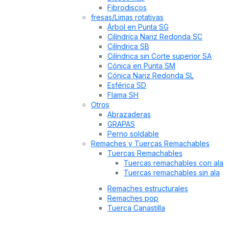
Fibrodiscos
fresas/Limas rotativas
Árbol en Punta SG
Cilíndrica Nariz Redonda SC
Cilíndrica SB
Cilíndrica sin Corte superior SA
Cónica en Punta SM
Cónica Nariz Redonda SL
Esférica SD
Flama SH
Otros
Abrazaderas
GRAPAS
Perno soldable
Remaches y Tuercas Remachables
Tuercas Remachables
Tuercas remachables con ala
Tuercas remachables sin ala
Remaches estructurales
Remaches pop
Tuerca Canastilla