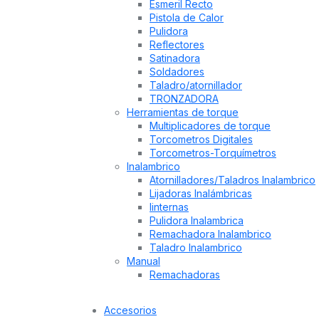
Esmeril Recto
Pistola de Calor
Pulidora
Reflectores
Satinadora
Soldadores
Taladro/atornillador
TRONZADORA
Herramientas de torque
Multiplicadores de torque
Torcometros Digitales
Torcometros-Torquímetros
Inalambrico
Atornilladores/Taladros Inalambrico
Lijadoras Inalámbricas
linternas
Pulidora Inalambrica
Remachadora Inalambrico
Taladro Inalambrico
Manual
Remachadoras
Accesorios