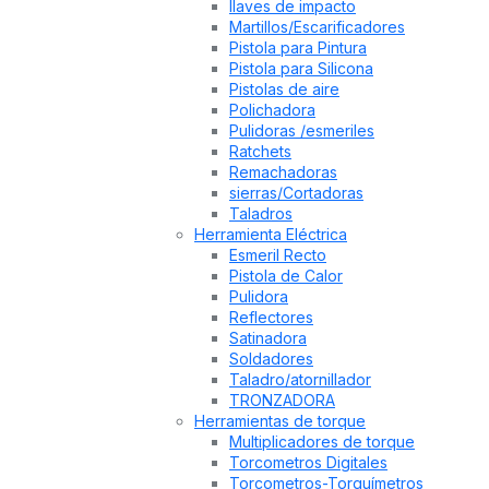
llaves de impacto
Martillos/Escarificadores
Pistola para Pintura
Pistola para Silicona
Pistolas de aire
Polichadora
Pulidoras /esmeriles
Ratchets
Remachadoras
sierras/Cortadoras
Taladros
Herramienta Eléctrica
Esmeril Recto
Pistola de Calor
Pulidora
Reflectores
Satinadora
Soldadores
Taladro/atornillador
TRONZADORA
Herramientas de torque
Multiplicadores de torque
Torcometros Digitales
Torcometros-Torquímetros