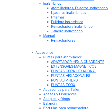
Inalambrico
Atornilladores/Taladros Inalambrico
Lijadoras Inalámbricas
linternas
Pulidora Inalambrica
Remachadora Inalambrico
Taladro Inalambrico
Manual
Remachadoras
Accesorios
Puntas para Atornillador
ADAPTADOR HEX A CUADRANTE
EXTENSORES MAGNETICOS
PUNTAS COPA HEXAGONAL
PUNTAS HEXAGONALES
PUNTAS PHILIPS
PUNTAS TORX
Accesorios para Taller
Aceites y lubricantes
Acoples y fitings
Balancín
Boquillas para remachadora